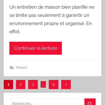
Un entretien de maison bien planifié ne
se limite pas seulement à garantir un
environnement propre et organisé. En
effet,
Continuer la lecture
Maison
Pagination
Articles
1
2
3
…
9
»
suivants
des
publications
Recherche